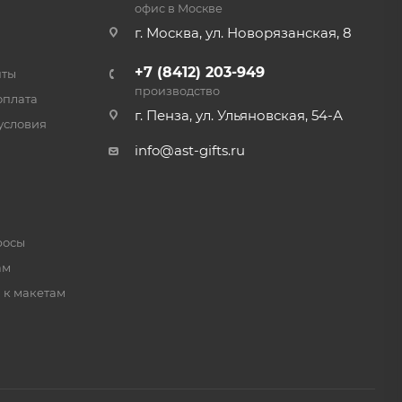
офис в Москве
г. Москва, ул. Новорязанская, 8
+7 (8412) 203-949
нты
производство
оплата
г. Пенза, ул. Ульяновская, 54-А
условия
info@ast-gifts.ru
росы
ам
 к макетам