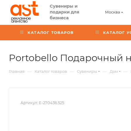
Сувениры и
подарки для
Москва
бизнеса
КАТАЛОГ ТОВАРОВ
КАТАЛОГ У
Portobello Подарочный н
—
—
—
—
Главная
Каталог товаров
Сувениры
Дом
Артикул:
E-270436.525