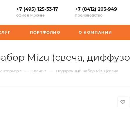
+7 (495) 125-33-17
+7 (8412) 203-949
офис в Москве
производство
СЛУГ
ПОРТФОЛИО
О КОМПАНИИ
абор Mizu (свеча, диффузо
—
—
Интерьер
Свечи
Подарочный набор Mizu (свеча