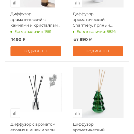
Диффузор
Диффузор
ароматический с
ароматический
камнями и кристаллами
Charmery, пряный
Glowside, табак и ваниль
цитрус
Есть в наличии: 1961
Есть в наличии: 9856
1490 ₽
от 890 ₽
ПОДРОБНЕЕ
ПОДРОБНЕЕ
Диффузор с ароматом
Диффузор
еловых шишек и хвои
ароматический