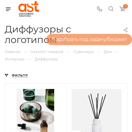
0
Диффузоры с
логотипом
Подобрать под задачу/бюджет
24
—
—
—
—
Главная
Каталог товаров
Сувениры
Дом
—
Интерьер
Диффузоры
ФИЛЬТР