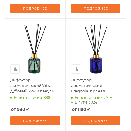
ПОДРОБНЕЕ
ПОДРОБНЕЕ
Диффузор
Диффузор
ароматический Vitral,
ароматический
дубовый мох и пачули
Fragnola, пряная
древесина и кардамон
Есть в наличии: 898
Есть в наличии: 5919
В пути: 3024
от 990 ₽
от 1190 ₽
ПОДРОБНЕЕ
ПОДРОБНЕЕ