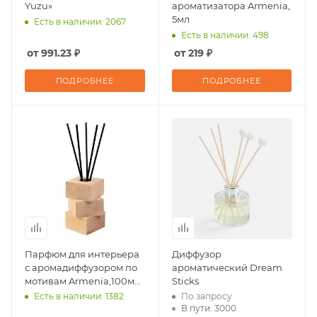
Yuzu»
ароматизатора Armenia,
5мл
Есть в наличии: 2067
Есть в наличии: 498
от 991.23 ₽
от 219 ₽
ПОДРОБНЕЕ
ПОДРОБНЕЕ
Парфюм для интерьера
Диффузор
с аромадиффузором по
ароматический Dream
мотивам Armenia,100мл,
Sticks
палочки в комплекте
Есть в наличии: 1382
По запросу
(5шт)
В пути: 3000