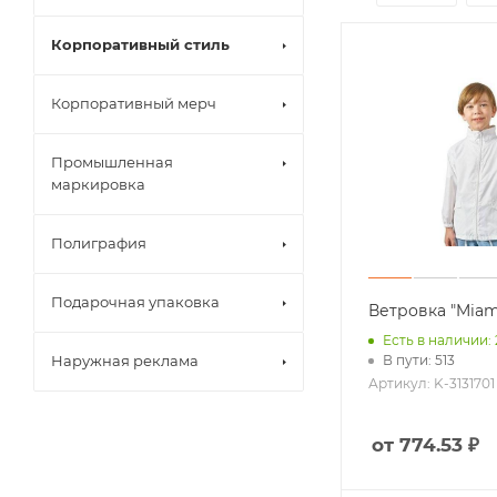
Пластиковые
Корпоративный стиль
Роллеры
Металлическ
Корпоративный мерч
Эко ручки
Еще +3
Промышленная
Ретракторы
маркировка
Ланъярды
Карманы для
Рюкзаки
Полиграфия
Дорожные с
Чехол для но
Подарочная упаковка
Несессеры
Ветровка "Miam
Еще +7
Есть в наличии:
Наружная реклама
В пути: 513
Артикул: K-3131701
от 774.53 ₽