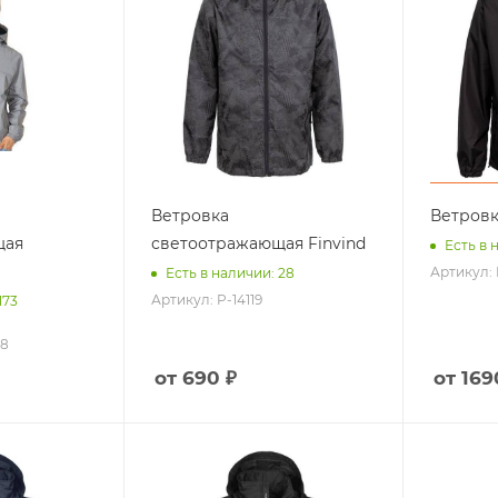
Ветровка
Ветровк
щая
светоотражающая Finvind
Есть в 
Артикул: 
Есть в наличии: 28
Артикул: P-14119
173
08
от 690 ₽
от 169