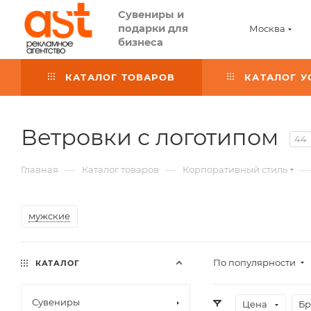
Сувениры и
подарки для
Москва
бизнеса
КАТАЛОГ ТОВАРОВ
КАТАЛОГ У
Ветровки с логотипом
44
—
—
—
Главная
Каталог товаров
Корпоративный стиль
мужские
По популярности
КАТАЛОГ
Сувениры
Цена
Бр