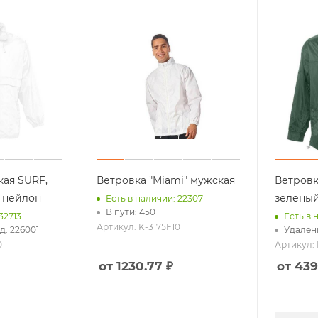
Складные ножи
Еще +2
Обложки для паспорта
Обложки для автодокумент
для путешествий
Для детей
ые аксессуары
Для женщин
одушки
Для мужчин
Для вина
Еще +12
кая SURF,
Ветровка "Miami" мужская
Ветровка
% нейлон
зеленый
Есть в наличии: 22307
В пути: 450
32713
Есть в 
Брелоки
Артикул: K-3175F10
д: 226001
Удален
Силиконовые браслеты
0
Артикул:
 воздуха
Антистрессы
от 1230.77 ₽
от 439