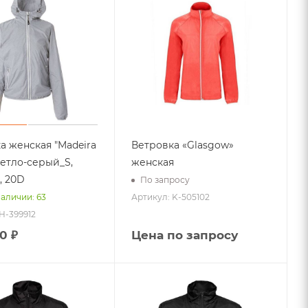
а женская "Madeira
Ветровка «Glasgow»
ветло-серый_S,
женская
, 20D
По запросу
Артикул: K-505102
наличии: 63
H-399912
0 ₽
Цена по запросу