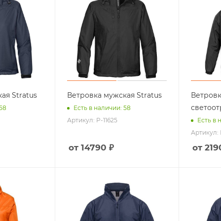
ая Stratus
Ветровка мужская Stratus
Ветров
светоот
 58
Есть в наличии: 58
Артикул: P-11625
Есть в 
Артикул: 
от 14790 ₽
от 219