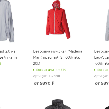
st 2.0 из
Ветровка мужская "Madeira
Ветровк
ей ткани
Man", красный_S, 100% п/э,
Lady", с
20D
100% п/э
8
Есть в наличии: 374
Есть в 
Артикул: H-399911
Артикул: 
от 5870 ₽
от 587