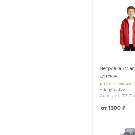
Строителям
Железнодор
23-е февраля
Нефтянника
Еще +5
Ветровка «Miam
детская
Есть в наличии: 
В пути: 350
Артикул: K-31317N
от 1300 ₽