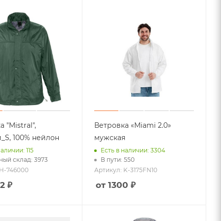
Спортивные аксессуары
Еще +3
ов
Символ года
Елочные игрушки
Новогодний декор
Корпоративные подарки на
Новый Год
Еще +6
 "Mistral",
Ветровка «Miami 2.0»
_S, 100% нейлон
мужская
наличии: 115
Есть в наличии: 3304
Игры и игрушки
ный склад: 3973
В пути: 550
Для учебы и творчества
 H-746000
Артикул: K-3175FN10
Гаджеты
2 ₽
от 1300 ₽
Детские рюкзаки и сумки
Одежда