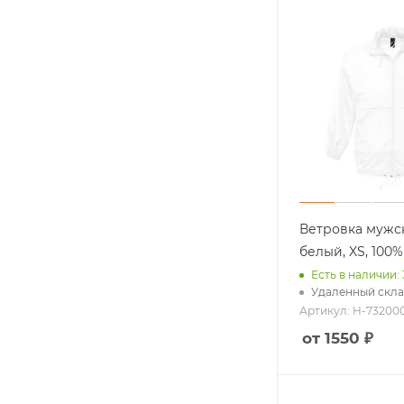
Аксессуары 
Автомобильн
Дорожные п
Мультитулы
Еще +3
Ветровка мужс
белый, XS, 100
Есть в наличии: 
Часы
Удаленный скла
Пледы
Артикул: H-73200
Увлажнители
от 1550 ₽
Интерьер
Еще +8