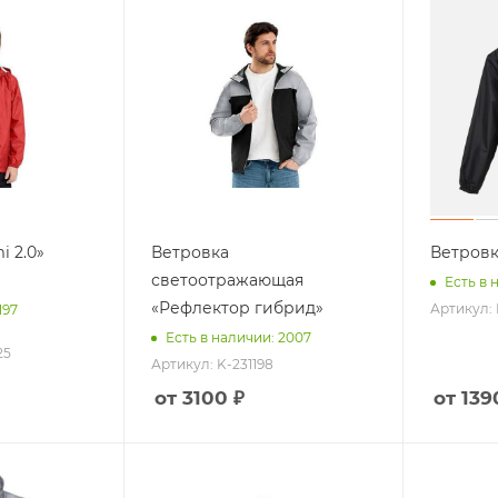
Вкусные наборы
ожникам
Мед, варенье
Конфеты и сладости
м
Шоколад
Еще +2
i 2.0»
Ветровка
Ветровк
светоотражающая
Есть в 
«Рефлектор гибрид»
Артикул: 
197
Есть в наличии: 2007
25
Артикул: K-231198
от 3100 ₽
от 139