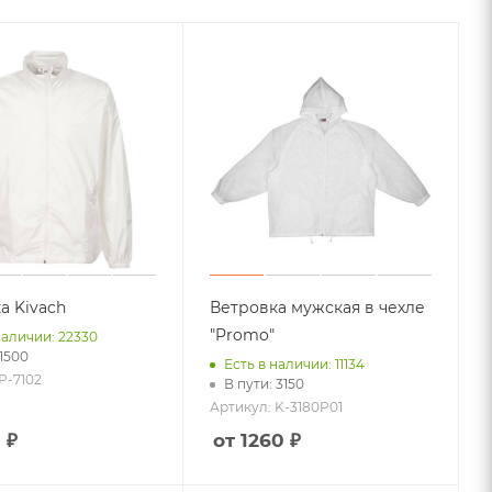
Флэшки
Настольные зарядные станции
Умные колонки
Power bank с логотипом
Еще +7
ий
Стелы
Плакетки
Награды
Кубки
а Kivach
Ветровка мужская в чехле
"Promo"
наличии: 22330
 1500
Есть в наличии: 11134
ио
P-7102
В пути: 3150
Артикул: K-3180P01
Товары для фитнеса
 ₽
от 1260 ₽
Спортивные сумки
Спортивный инвентарь