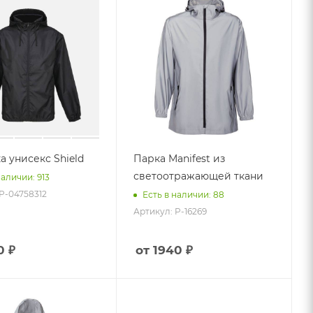
а унисекс Shield
Парка Manifest из
светоотражающей ткани
наличии: 913
P-04758312
Есть в наличии: 88
Артикул: P-16269
0 ₽
от 1940 ₽