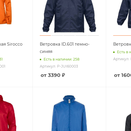
ая Sirocco
Ветровка ID.601 темно-
Ветровк
синяя
Есть в 
Артикул:
31
Есть в наличии: 258
001
Артикул: P-JUI60003
от 3390 ₽
от 160