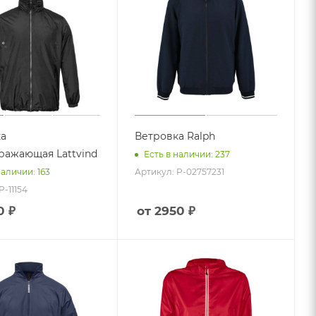
ка
Ветровка Ralph
ражающая Lattvind
Есть в наличии: 237
Артикул: P-02757231
наличии: 163
P-11154
0 ₽
от 2950 ₽