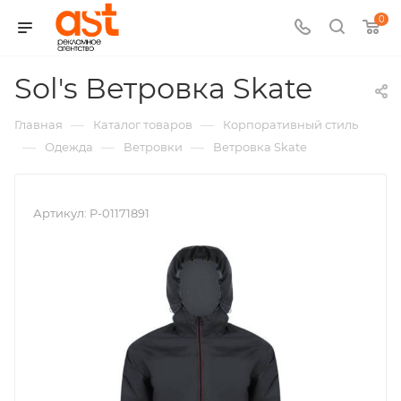
0
,
Sol's Ветровка Skate
арт.:
—
—
Главная
Каталог товаров
Корпоративный стиль
P-
—
—
—
Одежда
Ветровки
Ветровка Skate
011718
Артикул:
P-01171891