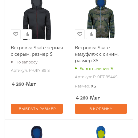
Ветровка Skate черная
Ветровка Skate
с серым, размер S
камуфляж с синим,
размер XS
По запросу
Есть в наличии: 9
Артикул:
P-01171891S
Артикул:
P-01171894XS
4 260
₽
/шт
XS
Размер:
4 260
₽
/шт
ВЫБРАТЬ РАЗМЕР
В КОРЗИНУ