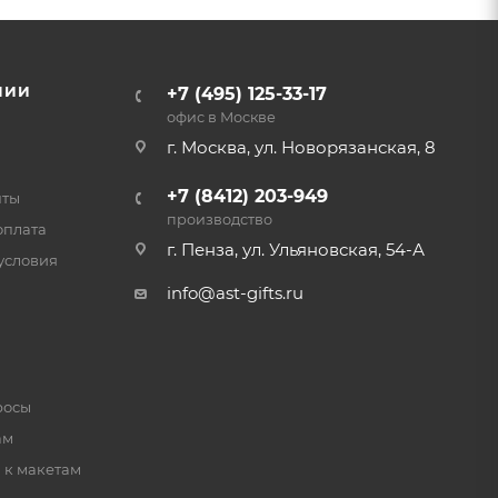
НИИ
+7 (495) 125-33-17
офис в Москве
г. Москва, ул. Новорязанская, 8
+7 (8412) 203-949
нты
производство
оплата
г. Пенза, ул. Ульяновская, 54-А
условия
info@ast-gifts.ru
росы
ам
 к макетам