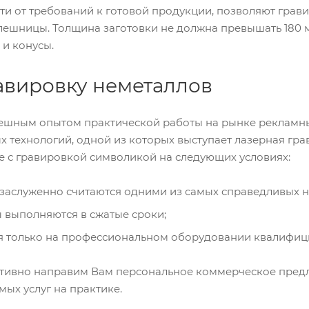
ти от требований к готовой продукции, позволяют грав
лешницы. Толщина заготовки не должна превышать 180 
 и конусы.
авировку неметаллов
ешным опытом практической работы на рынке рекламных у
технологий, одной из которых выступает лазерная грав
е с гравировкой символикой на следующих условиях:
 заслуженно считаются одними из самых справедливых 
 выполняются в сжатые сроки;
ся только на профессиональном оборудовании квалифи
тивно направим Вам персональное коммерческое предл
ых услуг на практике.