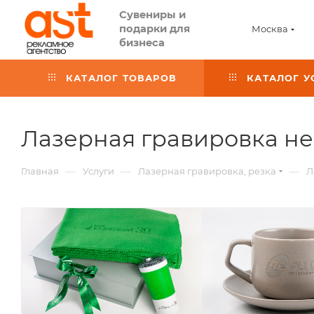
Сувениры и
подарки для
Москва
бизнеса
КАТАЛОГ ТОВАРОВ
КАТАЛОГ У
Лазерная гравировка н
—
—
—
Главная
Услуги
Лазерная гравировка, резка
Л