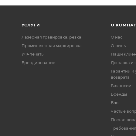
УСЛУГИ
О КОМПА
Лазерная гравировка, резка
О нас
Промышленная маркировка
Отзывы
УФ-печать
Наши клие
Брендирование
Доставка и 
Гарантии и 
возврата
Вакансии
Бренды
Блог
Частые воп
Поставщик
Требования