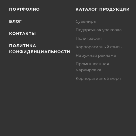
ПОРТФОЛИО
КАТАЛОГ ПРОДУКЦИИ
Аксессуары 
БЛОГ
Сувениры
Автомобильн
Подарочная упаковка
Дорожные п
КОНТАКТЫ
Полиграфия
Мультитулы
ПОЛИТИКА
Еще +3
Корпоративный стиль
КОНФИДЕНЦИАЛЬНОСТИ
Наружная реклама
Промышленная
маркировка
Корпоративный мерч
Часы
Пледы
Увлажнители
Интерьер
Еще +8
Строителям