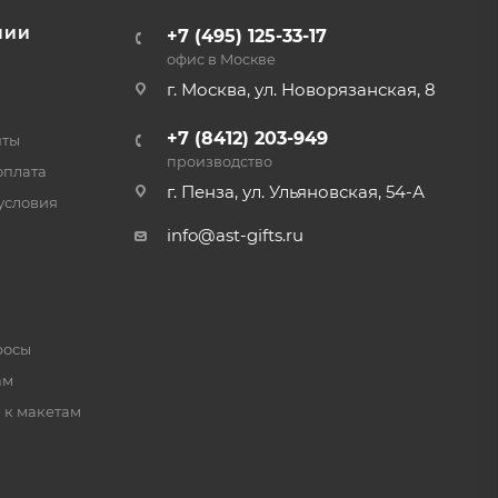
ов
НИИ
+7 (495) 125-33-17
офис в Москве
Символ года
г. Москва, ул. Новорязанская, 8
Елочные игрушки
Новогодний декор
+7 (8412) 203-949
нты
Корпоративные подарки на
производство
Новый Год
оплата
Еще +6
г. Пенза, ул. Ульяновская, 54-А
условия
info@ast-gifts.ru
Игры и игрушки
Для учебы и творчества
Гаджеты
росы
Детские рюкзаки и сумки
ам
Одежда
 к макетам