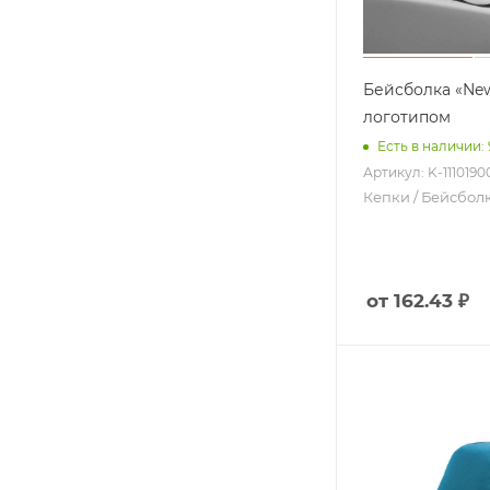
Бейсболка «New
логотипом
Аксессуары 
Есть в наличии: 
Автомобильн
Артикул: K-1110190
Дорожные п
Кепки / Бейсбол
Мультитулы
Еще +3
от 162.43 ₽
Часы
Пледы
Увлажнители
Интерьер
Еще +8