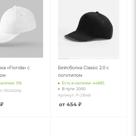
а «Florida» с
Бейсболка Classic 2.0 с
пом
логотипом
наличии: 516
Есть в наличии: 44885
В пути: 2000
K-11104500р
Артикул: P-21848
 ₽
от 454 ₽