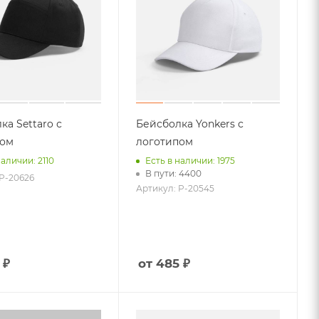
ка Settaro с
Бейсболка Yonkers с
пом
логотипом
наличии: 2110
Есть в наличии: 1975
В пути: 4400
 P-20626
Артикул: P-20545
 ₽
от 485 ₽