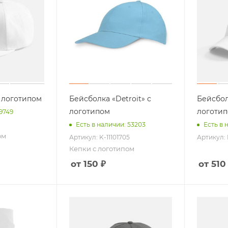
 логотипом
Бейсболка «Detroit» с
Бейсбол
логотипом
логоти
 9749
Есть в наличии: 53203
Есть в 
ом
Артикул: K-11101705
Артикул: 
Кепки с логотипом
от 150 ₽
от 510