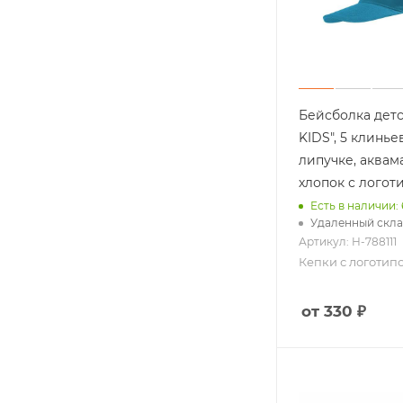
Строителям
Железнодор
23-е февраля
Нефтянника
Бейсболка дет
Еще +5
KIDS", 5 клиньев
липучке, аквам
хлопок с логот
Есть в наличии: 
Удаленный скла
Артикул: H-788111
Кепки с логотип
от 330 ₽