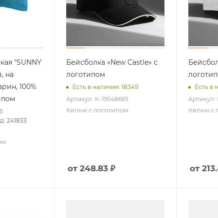
Вкусные наборы
ожникам
Мед, варенье
Конфеты и сладости
м
Шоколад
ская "SUNNY
Бейсболка «New Castle» с
Бейсбол
Еще +2
, на
логотипом
логоти
арин, 100%
Есть в наличии: 18349
Есть в 
ипом
Артикул: K-19548665
Артикул: 
Кепки с логотипом
Кепки с 
6
д: 241833
ом
от 248.83 ₽
от 213