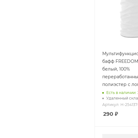
Мультифункци
бафф FREEDOM 
белый, 100%
переработанн
полиэстер с л
Есть в наличии: 
Удаленный скла
Артикул: H-254137
290 ₽