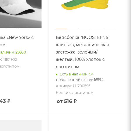
ка «New York» с
Бейсболка "BOOSTER", 5
пом
клиньев, металлическая
застежка, зеленый/
наличии: 29950
желтый, 100% хлопок с
K-11101902
логотипом
логотипом
Есть в наличии: 94
Удаленный склад: 16594
Артикул: H-700595
Кепки с логотипом
.43 ₽
от 516 ₽