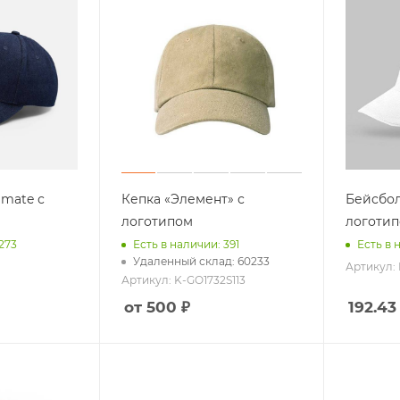
imate с
Кепка «Элемент» с
Бейсболк
логотипом
логоти
273
Есть в наличии: 391
Есть в 
Удаленный склад: 60233
Артикул: 
Артикул: K-GO1732S113
от 500 ₽
192.43