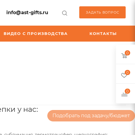
info@ast-gifts.ru
ЗАДАТЬ ВОПРОС
ВИДЕО С ПРОИЗВОДСТВА
КОНТАКТЫ
0
0
0
пки у нас:
Подобрать под задачу/бюджет
, сублимация, термотрансфер, шелкография;