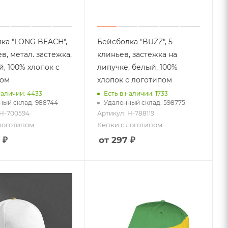
Спортивные аксессуары
Еще +3
ов
ка "LONG BEACH",
Бейсболка "BUZZ", 5
в, метал. застежка,
клиньев, застежка на
Символ года
, 100% хлопок с
липучке, белый, 100%
Елочные игрушки
пом
хлопок с логотипом
Новогодний декор
Корпоративные подарки на
наличии: 4433
Есть в наличии: 1733
Новый Год
ный склад: 988744
Удаленный склад: 598775
Еще +6
 H-700594
Артикул: H-788119
логотипом
Кепки с логотипом
 ₽
от 297 ₽
Игры и игрушки
Для учебы и творчества
Гаджеты
Детские рюкзаки и сумки
Одежда