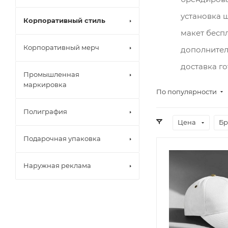
Пластиковые
установка 
Корпоративный стиль
Роллеры
макет беспл
Металлическ
Корпоративный мерч
Эко ручки
дополнител
Еще +3
доставка го
Промышленная
Ретракторы
маркировка
По популярности
Ланъярды
Карманы для
Рюкзаки
Полиграфия
Дорожные с
Цена
Бр
Чехол для но
Подарочная упаковка
Несессеры
Еще +7
Наружная реклама