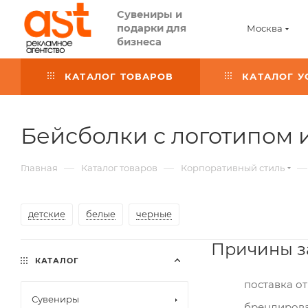
Сувениры и
подарки для
Москва
бизнеса
КАТАЛОГ ТОВАРОВ
КАТАЛОГ У
Бейсболки с логотипом 
—
—
—
Главная
Каталог товаров
Корпоративный стиль
детские
белые
черные
Причины за
КАТАЛОГ
поставка от
Сувениры
брендирова