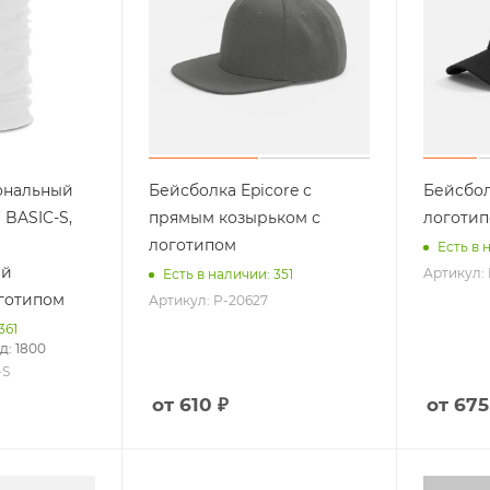
ональный
Бейсболка Epicore с
Бейсбол
BASIC-S,
прямым козырьком с
логоти
логотипом
Есть в 
ый
Артикул:
Есть в наличии: 351
оготипом
Артикул: P-20627
361
д: 1800
-S
от 610 ₽
от 675