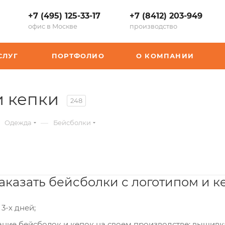
+7 (495) 125-33-17
+7 (8412) 203-949
офис в Москве
производство
СЛУГ
ПОРТФОЛИО
О КОМПАНИИ
и кепки
248
—
Одежда
Бейсболки
казать бейсболки с логотипом и ке
 3-х дней;
ние бейсболок и кепок на своем производстве: вышивка