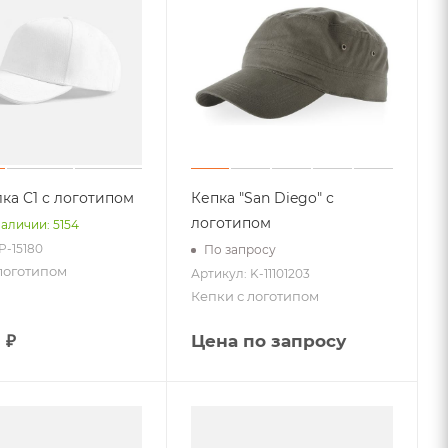
ка C1 с логотипом
Кепка "San Diego" с
логотипом
наличии: 5154
P-15180
По запросу
логотипом
Артикул: K-11101203
Кепки с логотипом
 ₽
Цена по запросу