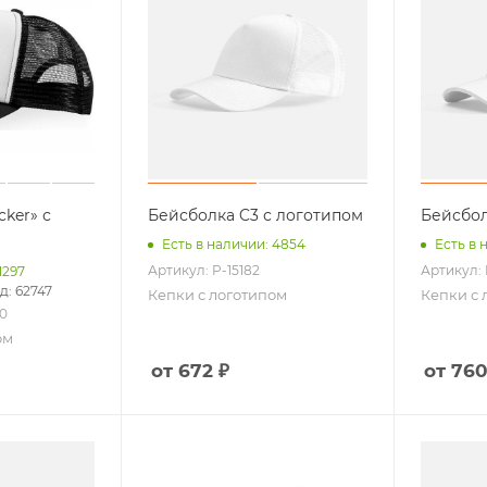
cker» с
Бейсболка C3 с логотипом
Бейсбол
Есть в наличии: 4854
Есть в 
Артикул: P-15182
Артикул: 
1297
: 62747
Кепки с логотипом
Кепки с 
00
ом
от 672 ₽
от 760