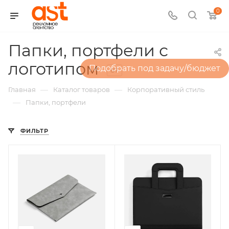
0
Папки, портфели с
логотипом
Подобрать под задачу/бюджет
67
—
—
Главная
Каталог товаров
Корпоративный стиль
—
Папки, портфели
ФИЛЬТР