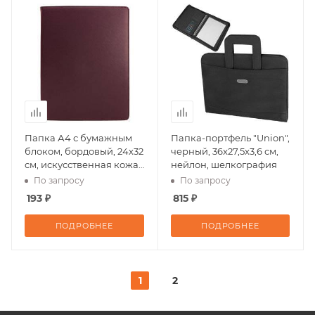
Папка А4 с бумажным
Папка-портфель "Union",
блоком, бордовый, 24х32
черный, 36x27,5x3,6 см,
см, искусственная кожа,
нейлон, шелкография
шелкография
По запросу
По запросу
193 ₽
815 ₽
ПОДРОБНЕЕ
ПОДРОБНЕЕ
1
2