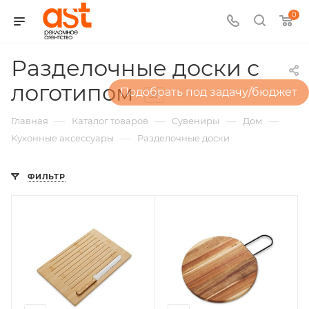
0
Разделочные доски с
логотипом
Подобрать под задачу/бюджет
39
—
—
—
—
Главная
Каталог товаров
Сувениры
Дом
—
Кухонные аксессуары
Разделочные доски
ФИЛЬТР