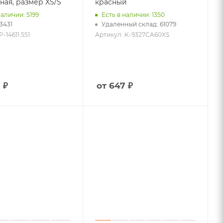
сная, размер XS/S
красный
наличии: 5199
Есть в наличии: 1350
 3431
Удаленный склад: 61079
-14611.551
Артикул: K-9327CA60XS
 ₽
от 647 ₽