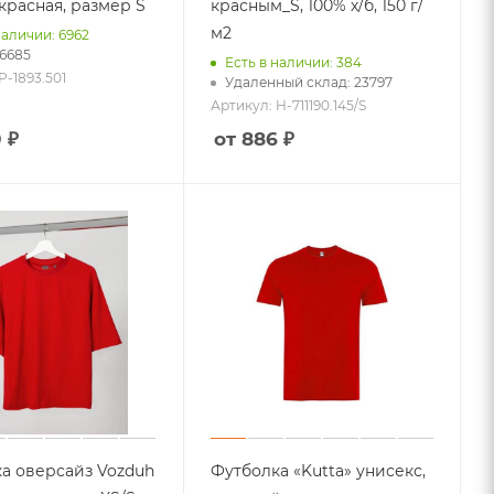
 красная, размер S
красным_S, 100% х/б, 150 г/
м2
наличии: 6962
 6685
Есть в наличии: 384
P-1893.501
Удаленный склад: 23797
Артикул: H-711190.145/S
 ₽
от 886 ₽
а оверсайз Vozduh
Футболка «Kutta» унисекс,