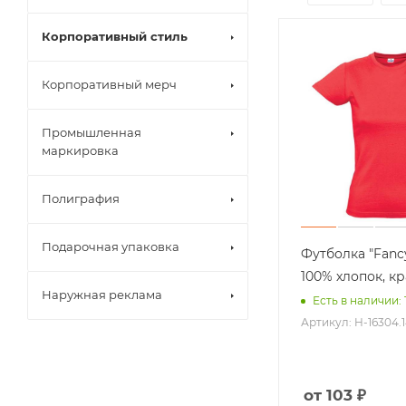
Пластиковые
Корпоративный стиль
Роллеры
Металлическ
Корпоративный мерч
Эко ручки
Еще +3
Промышленная
Ретракторы
маркировка
Ланъярды
Карманы для
Рюкзаки
Полиграфия
Дорожные с
Чехол для но
Подарочная упаковка
Несессеры
Футболка "Fancy"
Еще +7
100% хлопок, к
Наружная реклама
Есть в наличии: 
Артикул: H-16304.1
от 103 ₽