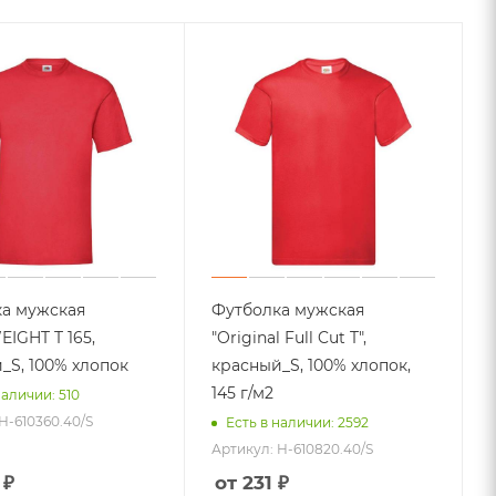
Флэшки
Настольные зарядные станции
Умные колонки
Power bank с логотипом
Еще +7
ий
Стелы
Плакетки
Награды
Кубки
а мужская
Футболка мужская
IGHT T 165,
"Original Full Cut T",
_S, 100% хлопок
красный_S, 100% хлопок,
ио
145 г/м2
наличии: 510
H-610360.40/S
Есть в наличии: 2592
Товары для фитнеса
Артикул: H-610820.40/S
Спортивные сумки
Спортивный инвентарь
 ₽
от 231 ₽