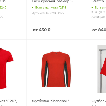
р XS
Lady красная, размер S
Stretch,
 2245
Есть в наличии: 12918
Есть в 
В пути:
Артикул: P-1878.501v2
500
Артикул: 
от 430 ₽
от 840
ая "EPIC",
Футболка "Shanghai "
Футболк