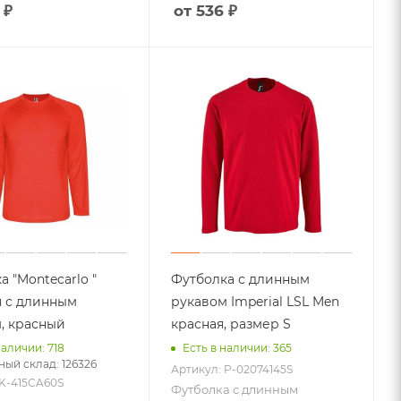
 ₽
от 536 ₽
а "Montecarlo "
Футболка с длинным
 с длинным
рукавом Imperial LSL Men
, красный
красная, размер S
наличии: 718
Есть в наличии: 365
ый склад: 126326
Артикул: P-02074145S
 K-415CA60S
Футболка с длинным