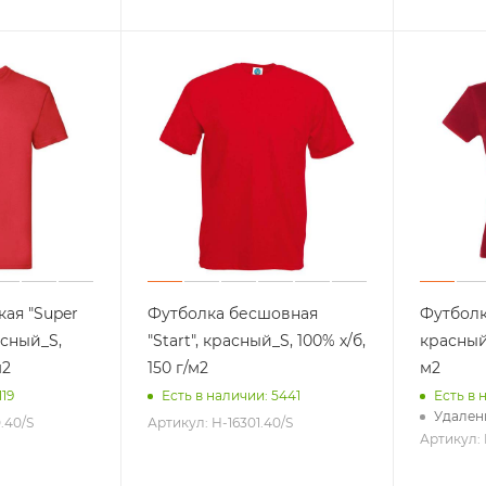
Складные ножи
Еще +2
Обложки для паспорта
Обложки для автодокумент
для путешествий
Для детей
ые аксессуары
Для женщин
одушки
Для мужчин
Для вина
Еще +12
ая "Super
Футболка бесшовная
Футболка
асный_S,
"Start", красный_S, 100% х/б,
Брелоки
красный_
Силиконовые браслеты
м2
150 г/м2
м2
 воздуха
Антистрессы
119
Есть в наличии: 5441
Есть в 
Удален
.40/S
Артикул: H-16301.40/S
Артикул: 