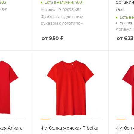
органич
 283
Есть в наличии: 400
г/м2
45/S
Артикул: P-02075145S
Футболка с длинным
Есть в 
рукавом с логотипом
Удаленн
Артикул: 
от 950 ₽
от 623
ая Ankara,
Футболка женская T-bolka
Футболк