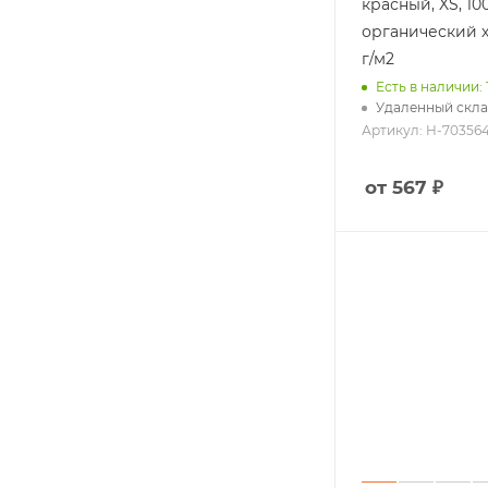
красный, XS, 10
органический х
г/м2
Есть в наличии: 
Удаленный скла
Артикул: H-703564
от 567 ₽