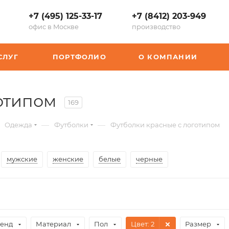
+7 (495) 125-33-17
+7 (8412) 203-949
офис в Москве
производство
СЛУГ
ПОРТФОЛИО
О КОМПАНИИ
готипом
169
—
—
Одежда
Футболки
Футболки красные с логотипом
мужские
женские
белые
черные
енд
Материал
Пол
Цвет
: 2
Размер