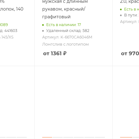
0%
мужская с длинным
2.0, кра
лопок, 140
рукавом, красный/
Есть в 
В пути:
графитовый
Артикул: P
1089
Есть в наличии: 17
д: 441603
Удаленный склад: 582
.145/XS
Артикул: K-6670CA6046M
Лонгслив с логотипом
от 1361 ₽
от 970