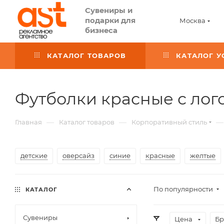
Сувениры и
подарки для
Москва
бизнеса
КАТАЛОГ ТОВАРОВ
КАТАЛОГ У
Футболки красные с ло
—
—
—
Главная
Каталог товаров
Корпоративный стиль
детские
оверсайз
синие
красные
желтые
По популярности
КАТАЛОГ
Сувениры
Цена
Бр