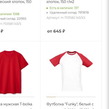
еский хлопок, 150
хлопок, 150 г/м2
Есть в наличии: 137
Удаленный склад: 797878
наличии: 1068
Артикул: H-703582.145/XS
ый склад: 221955
H-703581.145/S
 ₽
от 645 ₽
а мужская T-bolka
Футболка "Funky", белый с