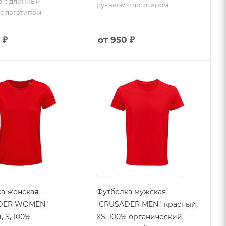
а с длинным
рукавом с логотипом
с логотипом
 ₽
от 950 ₽
а женская
Футболка мужская
DER WOMEN",
"CRUSADER MEN", красный,
 S, 100%
XS, 100% органический