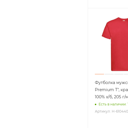
Аксессуары 
Автомобильн
Дорожные п
Мультитулы
Еще +3
Футболка мужск
Premium T", кр
Часы
Пледы
100% х/б, 205 г/
Увлажнители
Есть в наличии: 
Интерьер
Артикул: H-610440
Еще +8