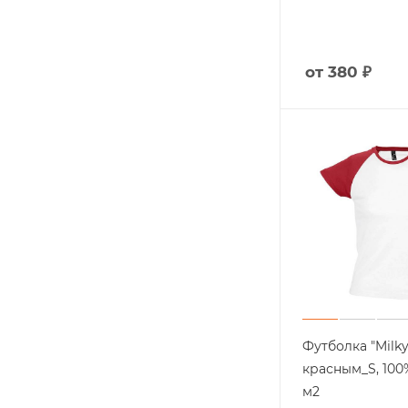
от 380 ₽
Футболка "Milky
красным_S, 100% 
м2