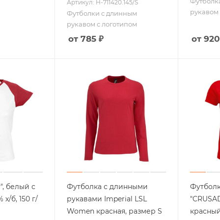
Футболк
Артикул: H-711420.145/S
рукавом 
Футболки с длинным
рукавом с логотипом
от 785 ₽
от 920
", белый с
Футболка с длинными
Футболк
х/б, 150 г/
рукавами Imperial LSL
"CRUSA
Women красная, размер S
красный,