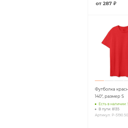
от 287 ₽
Строителям
Железнодор
23-е февраля
Нефтянника
Еще +5
Футболка красн
140", размер S
Есть в наличии:
В пути: 8135
Артикул: P-5190.50