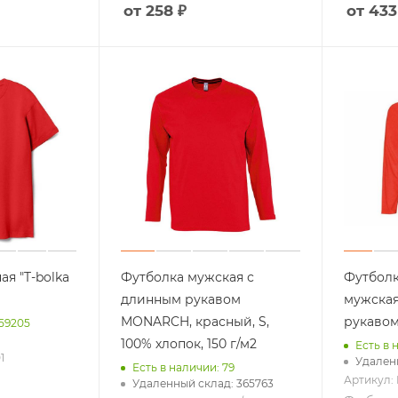
от 258 ₽
от 433
Вкусные наборы
ожникам
Мед, варенье
Конфеты и сладости
м
Шоколад
Еще +2
ая "T-bolka
Футболка мужская с
Футболк
длинным рукавом
мужская
MONARCH, красный, S,
рукавом
 59205
100% хлопок, 150 г/м2
Есть в 
1
Удаленн
Есть в наличии: 79
Артикул:
Удаленный склад: 365763