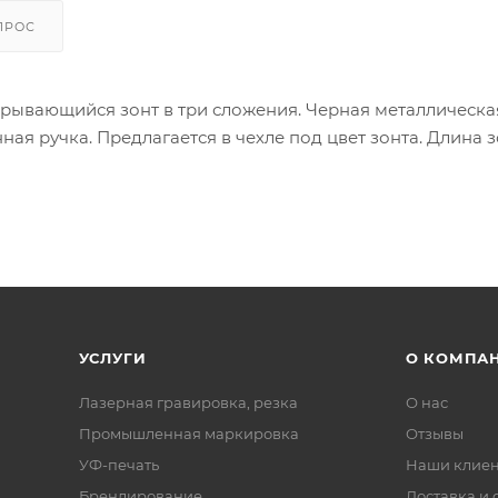
ПРОС
ывающийся зонт в три сложения. Черная металлическая
я ручка. Предлагается в чехле под цвет зонта. Длина з
УСЛУГИ
О КОМПА
Лазерная гравировка, резка
О нас
Промышленная маркировка
Отзывы
УФ-печать
Наши клие
Брендирование
Доставка и 