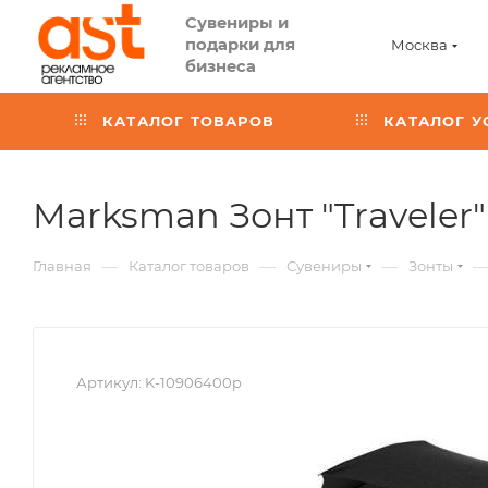
Сувениры и
подарки для
Москва
бизнеса
КАТАЛОГ ТОВАРОВ
КАТАЛОГ У
Marksman Зонт "Traveler"
—
—
—
Главная
Каталог товаров
Сувениры
Зонты
Артикул:
K-10906400p