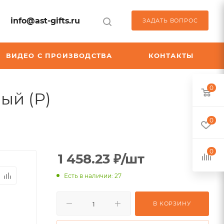
info@ast-gifts.ru
ЗАДАТЬ ВОПРОС
ВИДЕО С ПРОИЗВОДСТВА
КОНТАКТЫ
0
,
ный (Р)
арт.:
0
K-
10906400p
0
1 458.23
₽
/шт
Есть в наличии: 27
В КОРЗИНУ