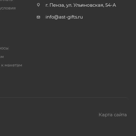
г. Пенза, ул. Ульяновская, 54-А
условия
info@ast-gifts.ru
росы
ам
 к макетам
Карта сайта