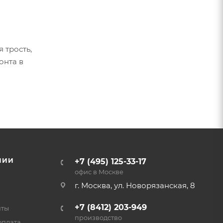
 трость,
онта в
НИИ
+7 (495) 125-33-17
офис в Москве
г. Москва, ул. Новорязанская, 8
+7 (8412) 203-949
нты
производство
оплата