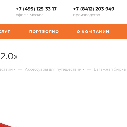
+7 (495) 125-33-17
+7 (8412) 203-949
офис в Москве
производство
СЛУГ
ПОРТФОЛИО
О КОМПАНИИ
,
2.0»
арт.:
—
—
ествий
Аксессуары для путешествий
Багажная бирка 
K-
734311