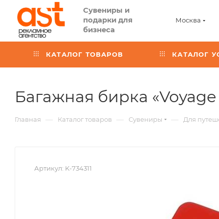
Сувениры и
подарки для
Москва
бизнеса
КАТАЛОГ ТОВАРОВ
КАТАЛОГ У
Багажная бирка «Voyage 
—
—
—
Главная
Каталог товаров
Сувениры
Для путеш
Артикул:
K-734311