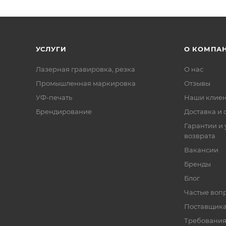
УСЛУГИ
О КОМПА
Лазерная гравировка, резка
О нас
Промышленная маркировка
Отзывы
УФ-печать
Наши клие
Брендирование
Доставка и 
Гарантии и 
возврата
Вакансии
Бренды
Блог
Частые воп
Поставщик
Требования