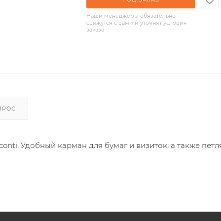
Наши менеджеры обязательно
свяжутся с вами и уточнят условия
заказа
ПРОС
onti. Удобный карман для бумаг и визиток, а также петл