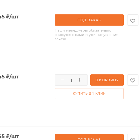
45
₽
/шт
ПОД ЗАКАЗ
Наши менеджеры обязательно
свяжутся с вами и уточнят условия
заказа
45
₽
/шт
В КОРЗИНУ
КУПИТЬ В 1 КЛИК
45
₽
/шт
ПОД ЗАКАЗ