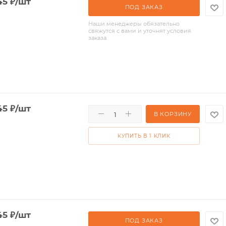
45
₽
/шт
ПОД ЗАКАЗ
Наши менеджеры обязательно
свяжутся с вами и уточнят условия
заказа
45
₽
/шт
В КОРЗИНУ
КУПИТЬ В 1 КЛИК
45
₽
/шт
ПОД ЗАКАЗ