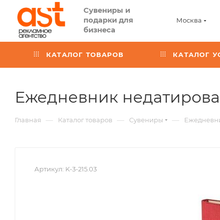
Сувениры и
подарки для
Москва
бизнеса
КАТАЛОГ ТОВАРОВ
КАТАЛОГ У
Ежедневник недатирован
—
—
—
Главная
Каталог товаров
Сувениры
Ежедневн
Артикул:
K-3-215.03