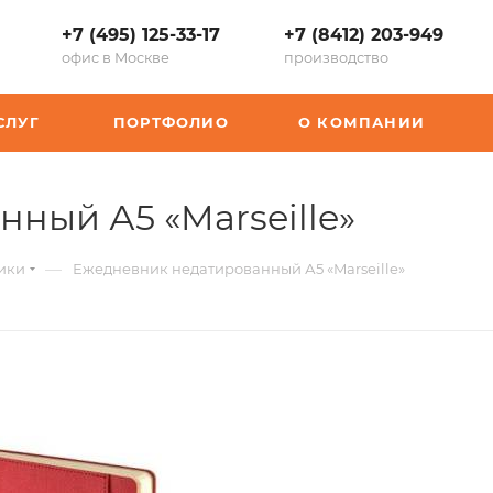
+7 (495) 125-33-17
+7 (8412) 203-949
офис в Москве
производство
СЛУГ
ПОРТФОЛИО
О КОМПАНИИ
,
ный А5 «Marseille»
арт.:
—
ики
Ежедневник недатированный А5 «Marseille»
K-
3-
215.03