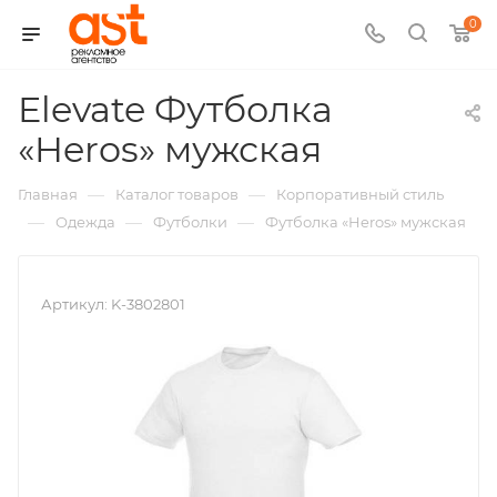
0
Elevate Футболка
,
«Heros» мужская
арт.:
—
—
Главная
Каталог товаров
Корпоративный стиль
K-
—
—
—
Одежда
Футболки
Футболка «Heros» мужская
3802801
Артикул:
K-3802801