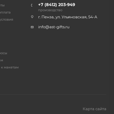
+7 (8412) 203-949
нты
производство
оплата
г. Пенза, ул. Ульяновская, 54-А
условия
info@ast-gifts.ru
росы
ам
 к макетам
Карта сайта