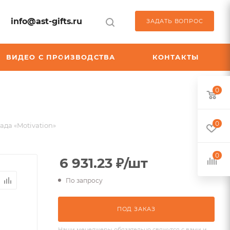
info@ast-gifts.ru
ЗАДАТЬ ВОПРОС
ВИДЕО С ПРОИЗВОДСТВА
КОНТАКТЫ
0
0
ада «Motivation»
0
6 931.23
₽
/шт
По запросу
ПОД ЗАКАЗ
Наши менеджеры обязательно свяжутся с вами и