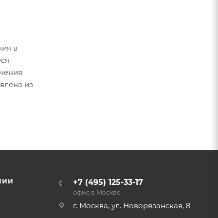
ния в
еся
ачения
овлена из
НИИ
+7 (495) 125-33-17
офис в Москве
г. Москва, ул. Новорязанская, 8