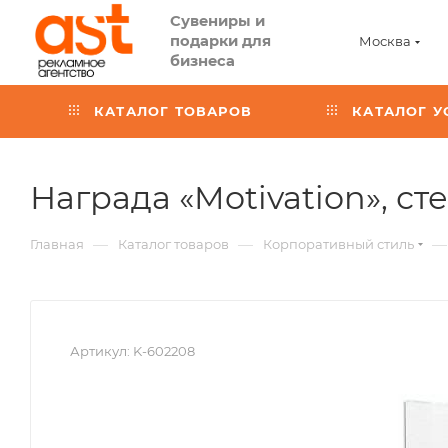
Сувениры и
подарки для
Москва
бизнеса
КАТАЛОГ ТОВАРОВ
КАТАЛОГ У
Награда «Motivation», ст
—
—
—
Главная
Каталог товаров
Корпоративный стиль
Артикул:
K-602208