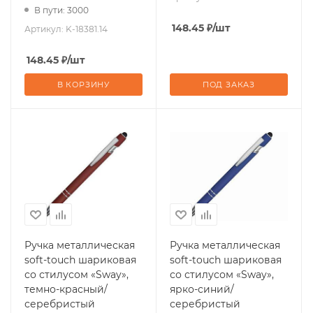
В пути: 3000
148.45
₽
/шт
Артикул:
K-18381.14
148.45
₽
/шт
В КОРЗИНУ
ПОД ЗАКАЗ
Ручка металлическая
Ручка металлическая
soft-touch шариковая
soft-touch шариковая
со стилусом «Sway»,
со стилусом «Sway»,
темно-красный/
ярко-синий/
серебристый
серебристый