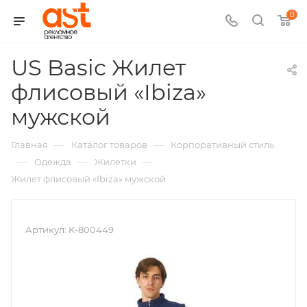
0
US Basic Жилет
флисовый «Ibiza»
,
мужской
арт.:
—
—
Главная
Каталог товаров
Корпоративный стиль
K-
—
—
—
Одежда
Жилетки
Жилет флисовый «Ibiza» мужской
800449
Артикул:
K-800449