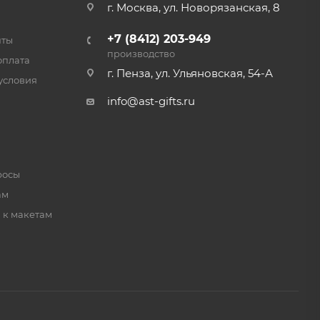
г. Москва, ул. Новорязанская, 8
+7 (8412) 203-949
нты
производство
оплата
г. Пенза, ул. Ульяновская, 54-А
условия
info@ast-gifts.ru
росы
ам
 к макетам