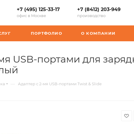
+7 (495) 125-33-17
+7 (8412) 203-949
офис в Москве
производство
СЛУГ
ПОРТФОЛИО
О КОМПАНИИ
умя USB-портами для зарядки
,
елый
арт.:
—
ика
Адаптер с 2-мя USB-портами Twist & Slide
K-
10010018