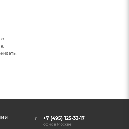
ра
в,
живать,
НИИ
+7 (495) 125-33-17
офис в Москве