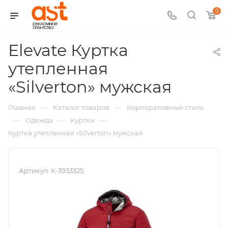
0
Elevate Куртка
утепленная
,
«Silverton» мужская
арт.:
—
—
Главная
Каталог товаров
Корпоративный стиль
K-
—
—
—
Одежда
Куртки
Куртка утепленная «Silverton» мужская
393332
Артикул:
K-3933325