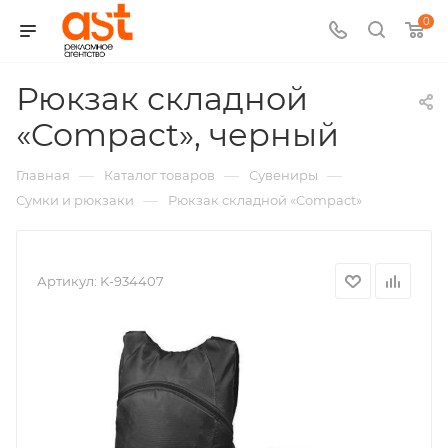
0
Рюкзак складной
,
«Compact», черный
арт.:
—
—
—
Главная
Каталог товаров
Сувениры
K-
—
Сумки и рюкзаки
Рюкзак складной «Compact»
93440
Артикул:
K-934407