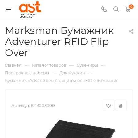
0
Marksman Бумажник
Adventurer RFID Flip
,
Over
арт.:
—
—
—
Главная
Каталог товаров
Сувениры
K-
—
—
Подарочные наборы
Для мужчин
Бумажник «Adventurer» с защитой от RFID считывания
13003000
Артикул:
K-13003000