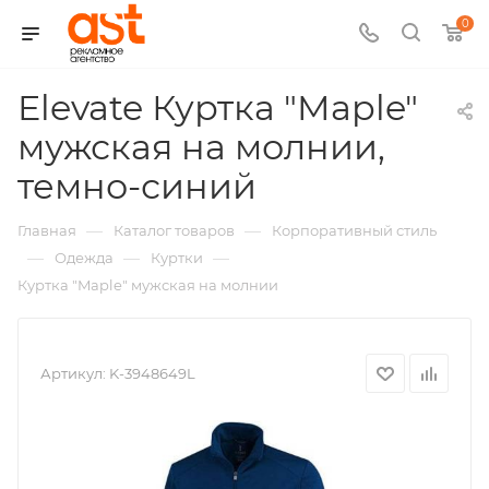
0
Elevate Куртка "Maple"
мужская на молнии,
,
темно-синий
арт.:
—
—
Главная
Каталог товаров
Корпоративный стиль
K-
—
—
—
Одежда
Куртки
Куртка "Maple" мужская на молнии
3948625
Артикул:
K-3948649L