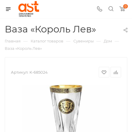
0
,
Ваза «Король Лев»
арт.:
—
—
—
—
Главная
Каталог товаров
Сувениры
Дом
K-
Ваза «Король Лев»
685024
Артикул:
K-685024