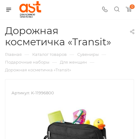
0
Дорожная
,
косметичка «Transit»
арт.:
—
—
—
Главная
Каталог товаров
Сувениры
K-
—
—
Подарочные наборы
Для женщин
Дорожная косметичка «Transit»
11996
Артикул:
K-11996800