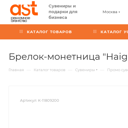
Сувениры и
подарки для
Москва
бизнеса
КАТАЛОГ ТОВАРОВ
КАТАЛОГ У
Брелок-монетница "Haig
—
—
—
Главная
Каталог товаров
Сувениры
Промо су
Артикул:
K-11809200