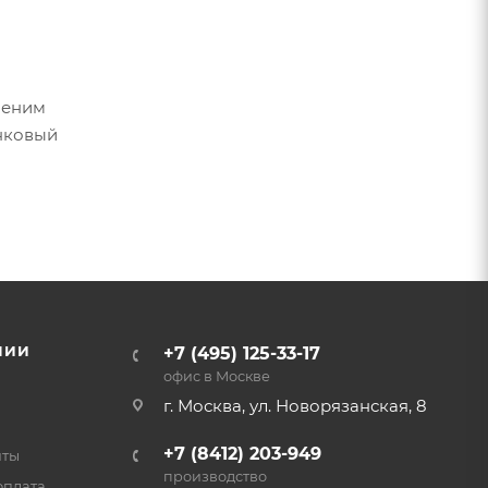
меним
инковый
НИИ
+7 (495) 125-33-17
офис в Москве
г. Москва, ул. Новорязанская, 8
+7 (8412) 203-949
нты
производство
оплата