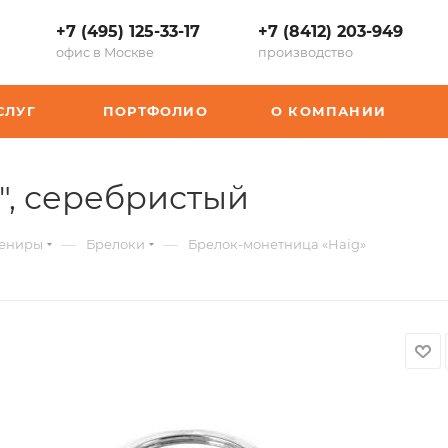
+7 (495) 125-33-17
+7 (8412) 203-949
офис в Москве
производство
СЛУГ
ПОРТФОЛИО
О КОМПАНИИ
,
", серебристый
арт.:
—
—
вениры
Брелоки
Брелок-монетница «Haig»
K-
11809200