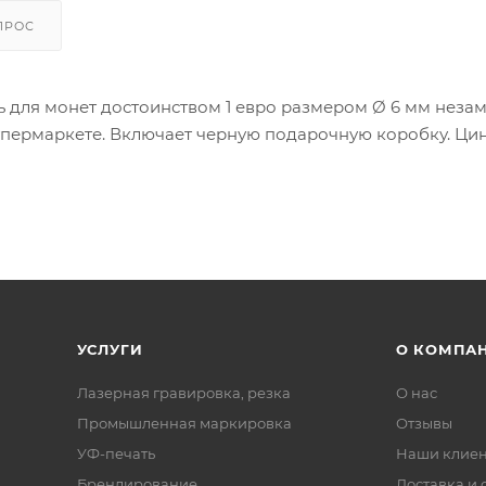
ПРОС
ь для монет достоинством 1 евро размером Ø 6 мм неза
супермаркете. Включает черную подарочную коробку. Ц
УСЛУГИ
О КОМПА
Лазерная гравировка, резка
О нас
Промышленная маркировка
Отзывы
УФ-печать
Наши клие
Брендирование
Доставка и 