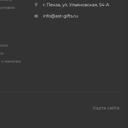
г. Пенза, ул. Ульяновская, 54-А
условия
info@ast-gifts.ru
росы
ам
 к макетам
Карта сайта