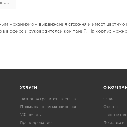
ПРОС
ным механизмом выдвижения стержня и имеет цветную 
ков в офисе и руководителей компаний. На корпус можн
УСЛУГИ
О КОМПА
Лазерная гравировка, резка
О нас
Промышленная маркировка
Отзывы
УФ-печать
Наши клие
Брендирование
Доставка и 