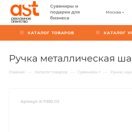
Сувениры и
подарки для
Москва
бизнеса
КАТАЛОГ ТОВАРОВ
КАТАЛОГ У
Ручка металлическая ша
—
—
—
Главная
Каталог товаров
Сувениры
Ручки, ка
Артикул:
K-11390.03