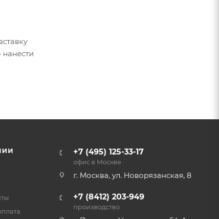
вставку
о нанести
НИИ
+7 (495) 125-33-17
офис в Москве
г. Москва, ул. Новорязанская, 8
+7 (8412) 203-949
нты
производство
оплата