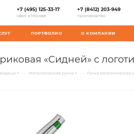
+7 (495) 125-33-17
+7 (8412) 203-949
офис в Москве
производство
СЛУГ
ПОРТФОЛИО
О КОМПАНИИ
риковая «Сидней» с логот
—
—
рандаши
Металлические ручки
Ручка металлическая 