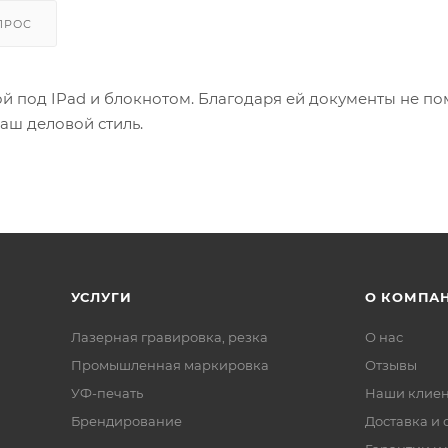
ПРОС
й под IPad и блокнотом. Благодаря ей документы не по
аш деловой стиль.
УСЛУГИ
О КОМПА
Лазерная гравировка, резка
О нас
Промышленная маркировка
Отзывы
УФ-печать
Наши клие
Брендирование
Доставка и 