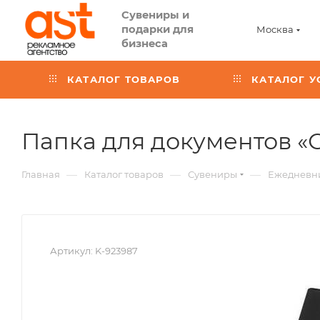
Сувениры и
подарки для
Москва
бизнеса
КАТАЛОГ ТОВАРОВ
КАТАЛОГ У
Папка для документов «
—
—
—
Главная
Каталог товаров
Сувениры
Ежедневн
Артикул:
K-923987