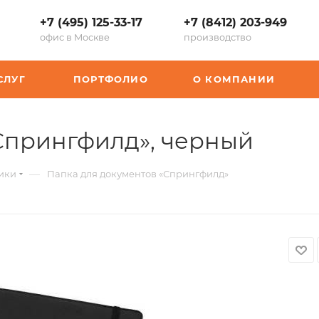
+7 (495) 125-33-17
+7 (8412) 203-949
офис в Москве
производство
СЛУГ
ПОРТФОЛИО
О КОМПАНИИ
,
Спрингфилд», черный
арт.:
—
ики
Папка для документов «Спрингфилд»
K-
9239