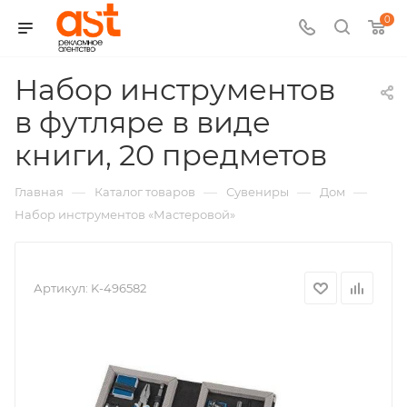
0
Набор инструментов
в футляре в виде
,
книги, 20 предметов
арт.:
—
—
—
—
Главная
Каталог товаров
Сувениры
Дом
K-
Набор инструментов «Мастеровой»
4965
Артикул:
K-496582