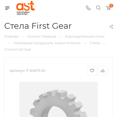
0
,
Стела First Gear
арт.:
—
—
Главная
Каталог товаров
Корпоративный стиль
P-
—
—
—
Наградная продукция, знаки отличия
Стелы
Стела First Gear
20673
Артикул:
P-20673.00