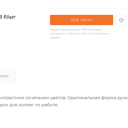
3
₽
/шт
ПОД ЗАКАЗ
Наши менеджеры обязательно
свяжутся с вами и уточнят условия
заказа
ПРОС
онтрастном сочетании цветов. Оригинальная форма руч
рок для коллег по работе.