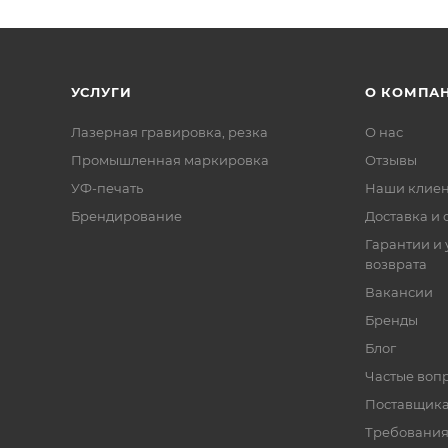
УСЛУГИ
О КОМПА
Лазерная гравировка, резка
О нас
Промышленная маркировка
Отзывы
УФ-печать
Наши клие
Брендирование
Доставка и 
Гарантии и 
возврата
Вакансии
Бренды
Блог
Частые воп
Поставщик
Требования