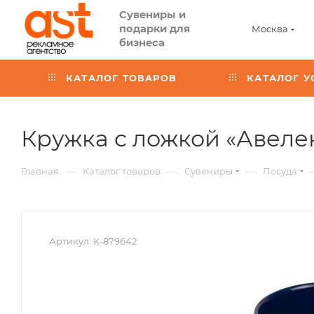
Сувениры и
подарки для
Москва
бизнеса
КАТАЛОГ ТОВАРОВ
КАТАЛОГ У
Кружка с ложкой «Авеле
—
—
—
Главная
Каталог товаров
Сувениры
Посуда
Артикул:
K-879642