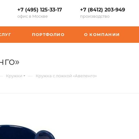
+7 (495) 125-33-17
+7 (8412) 203-949
офис в Москве
производство
СЛУГ
ПОРТФОЛИО
О КОМПАНИИ
,
нго»
арт.:
—
—
Кружки
Кружка с ложкой «Авеленго»
K-
879642