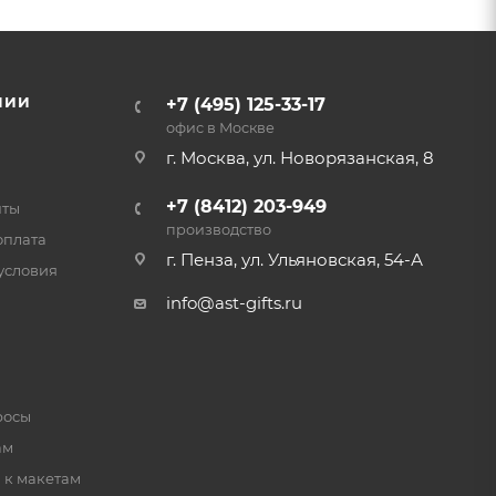
НИИ
+7 (495) 125-33-17
офис в Москве
г. Москва, ул. Новорязанская, 8
+7 (8412) 203-949
нты
производство
оплата
г. Пенза, ул. Ульяновская, 54-А
условия
info@ast-gifts.ru
росы
ам
 к макетам