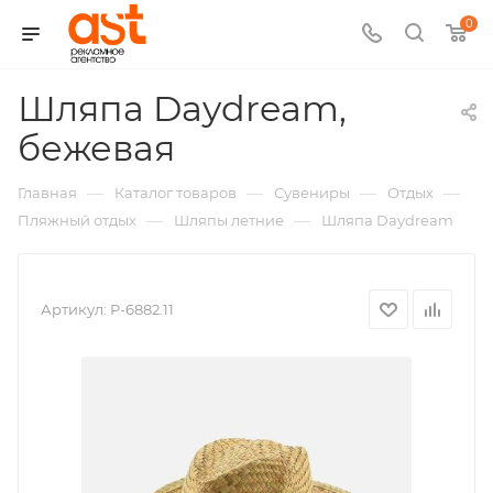
0
Шляпа Daydream,
,
бежевая
арт.:
—
—
—
—
Главная
Каталог товаров
Сувениры
Отдых
P-
—
—
Пляжный отдых
Шляпы летние
Шляпа Daydream
6882
Артикул:
P-6882.11