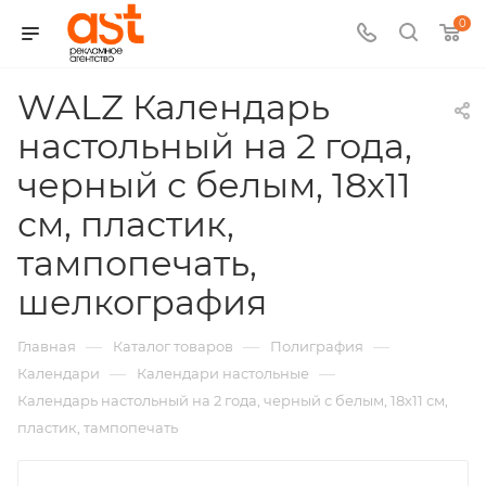
0
WALZ Календарь
настольный на 2 года,
черный с белым, 18х11
см, пластик,
тампопечать,
,
шелкография
арт.:
—
—
—
Главная
Каталог товаров
Полиграфия
H-
—
—
Календари
Календари настольные
Календарь настольный на 2 года, черный с белым, 18х11 см,
9511/01
пластик, тампопечать