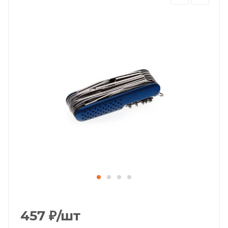
457
₽
/шт