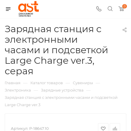
0
Зарядная станция с
электронными
часами и подсветкой
Large Charge ver.3,
,
серая
арт.:
—
—
—
Главная
Каталог товаров
Сувениры
P-
—
—
Электроника
Зарядные устройства
Зарядная станция с электронными часами и подсветкой
18647
Large Charge ver.3
Артикул:
P-18647.10