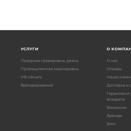
УСЛУГИ
О КОМПА
Лазерная гравировка, резка
О нас
Промышленная маркировка
Отзывы
УФ-печать
Наши клие
Брендирование
Доставка и 
Гарантии и 
возврата
Вакансии
Бренды
Блог