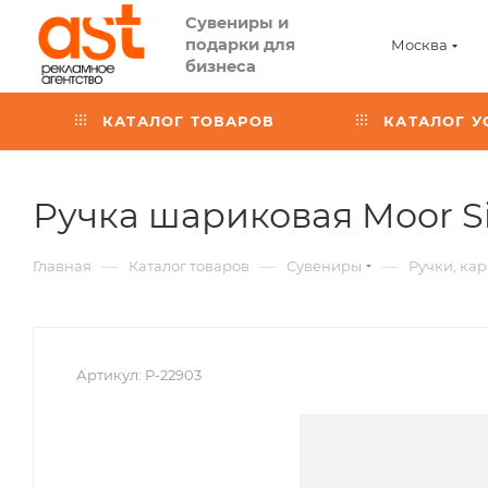
Сувениры и
подарки для
Москва
бизнеса
КАТАЛОГ ТОВАРОВ
КАТАЛОГ У
Ручка шариковая Moor Sil
—
—
—
Главная
Каталог товаров
Сувениры
Ручки, ка
Артикул:
P-22903