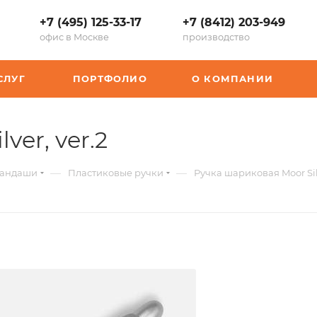
+7 (495) 125-33-17
+7 (8412) 203-949
офис в Москве
производство
СЛУГ
ПОРТФОЛИО
О КОМПАНИИ
,
ver, ver.2
арт.:
—
—
рандаши
Пластиковые ручки
Ручка шариковая Moor Silv
P-
22903