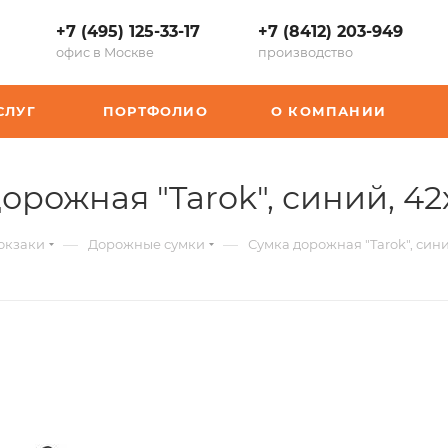
+7 (495) 125-33-17
+7 (8412) 203-949
офис в Москве
производство
СЛУГ
ПОРТФОЛИО
О КОМПАНИИ
дорожная "Tarok", синий, 4
—
—
юкзаки
Дорожные сумки
Сумка дорожная "Tarok", сини