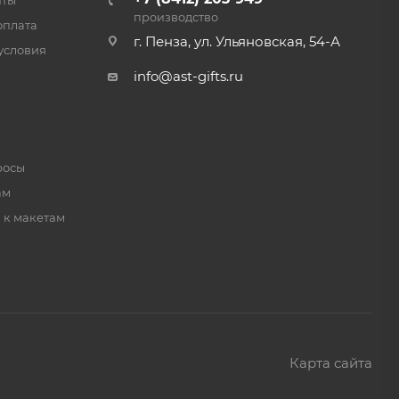
нты
производство
оплата
г. Пенза, ул. Ульяновская, 54-А
условия
info@ast-gifts.ru
росы
ам
 к макетам
Карта сайта