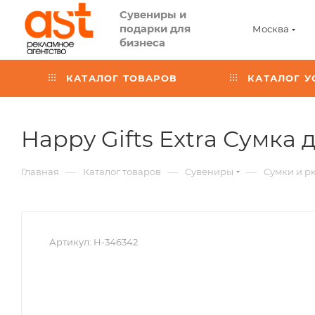
Сувениры и
подарки для
Москва
бизнеса
КАТАЛОГ ТОВАРОВ
КАТАЛОГ У
Happy Gifts Extra Сумка 
—
—
—
Главная
Каталог товаров
Сувениры
Сумки и р
Артикул:
H-346342