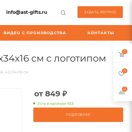
info@ast-gifts.ru
ЗАДАТЬ ВОПРОС
ВИДЕО С ПРОИЗВОДСТВА
КОНТАКТЫ
0
,
2x34x16 см с логотипом
арт.:
0
й, 42x34x16 см
H-
3463
0
от 849 ₽
Есть в наличии: 653
ПОДРОБНЕЕ