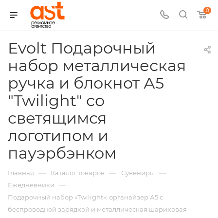
0
Evolt Подарочный
набор металлическая
ручка и блокнот А5
"Twilight" со
светящимся
логотипом и
,
пауэрбэнком
арт.:
—
—
—
Главная
Каталог товаров
Сувениры
K-
—
Ежедневники
Подарочный набор «Twilight»: органайзер А5 с
180928
беспроводной зарядкой и металлическая шариковая