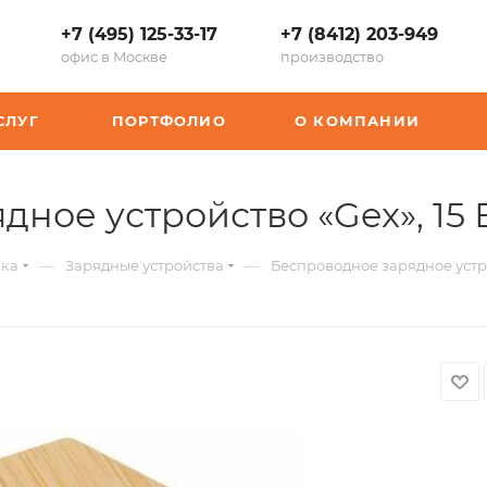
+7 (495) 125-33-17
+7 (8412) 203-949
офис в Москве
производство
СЛУГ
ПОРТФОЛИО
О КОМПАНИИ
дное устройство «Gex», 15 
—
—
ика
Зарядные устройства
Беспроводное зарядное устро