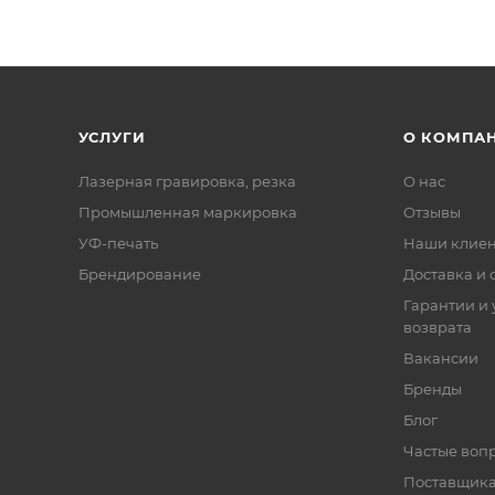
УСЛУГИ
О КОМПА
Лазерная гравировка, резка
О нас
Промышленная маркировка
Отзывы
УФ-печать
Наши клие
Брендирование
Доставка и 
Гарантии и 
возврата
Вакансии
Бренды
Блог
Частые воп
Поставщик