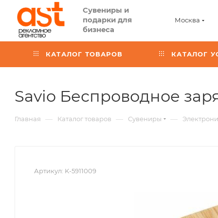
Сувениры и
подарки для
Москва
бизнеса
КАТАЛОГ ТОВАРОВ
КАТАЛОГ У
Savio Беспроводное заря
—
—
—
Главная
Каталог товаров
Сувениры
Электрон
Артикул:
K-5911009