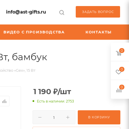
info@ast-gifts.ru
ЗАДАТЬ ВОПРОС
ВИДЕО С ПРОИЗВОДСТВА
КОНТАКТЫ
0
,
Вт, бамбук
арт.:
0
йство «Gex», 15 Вт
K-
5911009
0
1 190
₽
/шт
Есть в наличии: 2753
В КОРЗИНУ