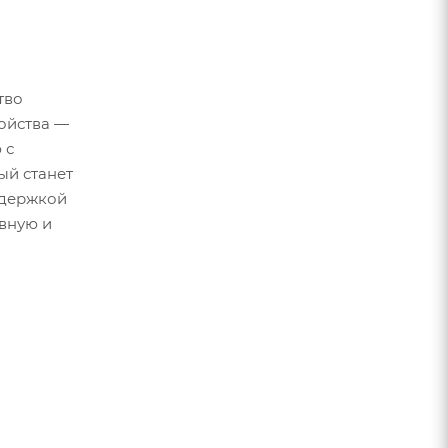
тво
ройства —
 с
ый станет
ддержкой
ивную и