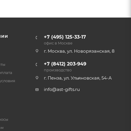
НИИ
+7 (495) 125-33-17
офис в Москве
г. Москва, ул. Новорязанская, 8
+7 (8412) 203-949
нты
производство
оплата
г. Пенза, ул. Ульяновская, 54-А
условия
info@ast-gifts.ru
росы
ам