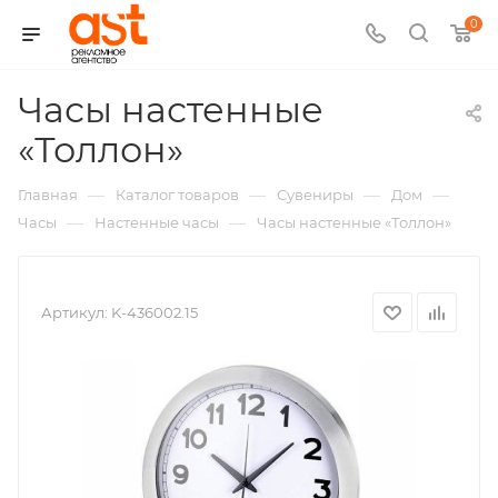
0
Часы настенные
,
«Толлон»
арт.:
—
—
—
—
Главная
Каталог товаров
Сувениры
Дом
K-
—
—
Часы
Настенные часы
Часы настенные «Толлон»
436002.15
Артикул:
K-436002.15