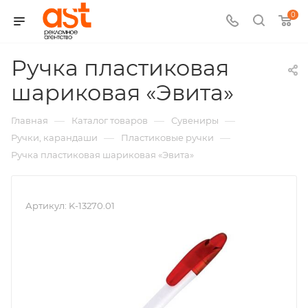
0
Ручка пластиковая
,
шариковая «Эвита»
арт.:
—
—
—
Главная
Каталог товаров
Сувениры
K-
—
—
Ручки, карандаши
Пластиковые ручки
Ручка пластиковая шариковая «Эвита»
13270.
Артикул:
K-13270.01