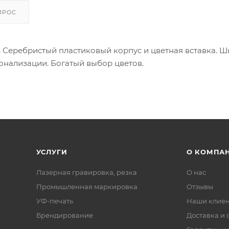
ПРОС
Серебристый пластиковый корпус и цветная вставка. 
онализации. Богатый выбор цветов.
УСЛУГИ
О КОМПА
Лазерная гравировка, резка
О нас
Промышленная маркировка
Отзывы
УФ-печать
Наши клие
Брендирование
Доставка и 