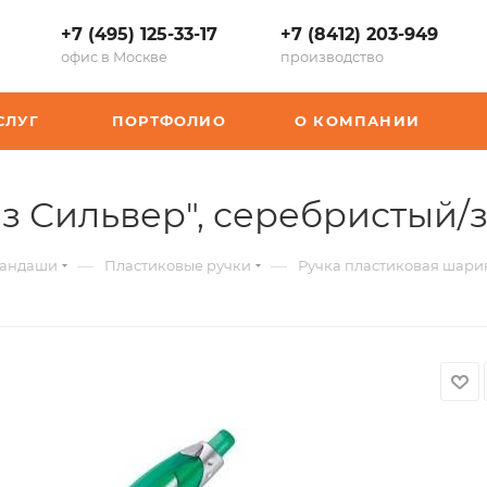
+7 (495) 125-33-17
+7 (8412) 203-949
офис в Москве
производство
СЛУГ
ПОРТФОЛИО
О КОМПАНИИ
з Сильвер", серебристый/
—
—
рандаши
Пластиковые ручки
Ручка пластиковая шари