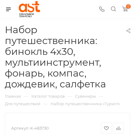
0
Набор
путешественника:
бинокль 4х30,
мультиинструмент,
фонарь, компас,
,
дождевик, салфетка
арт.:
—
—
—
Главная
Каталог товаров
Сувениры
K-
—
Для путешествий
Набор путешественника «Турист»
4837
Артикул:
K-483730