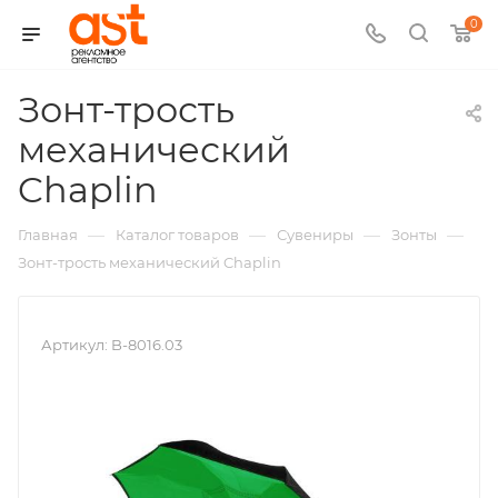
0
Зонт-трость
механический
,
Chaplin
арт.:
—
—
—
—
Главная
Каталог товаров
Сувениры
Зонты
B-
Зонт-трость механический Chaplin
8016.03
Артикул:
B-8016.03