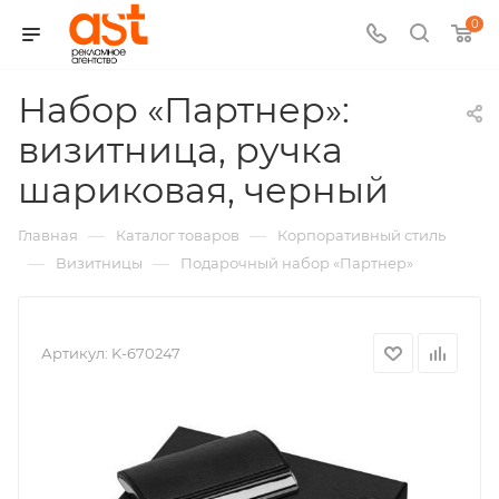
0
Набор «Партнер»:
визитница, ручка
,
шариковая, черный
арт.:
—
—
Главная
Каталог товаров
Корпоративный стиль
K-
—
—
Визитницы
Подарочный набор «Партнер»
67024
Артикул:
K-670247