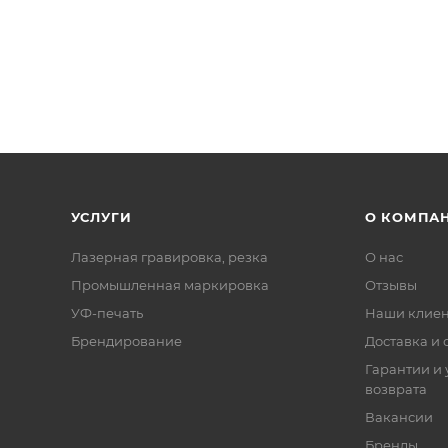
УСЛУГИ
О КОМПА
Лазерная гравировка, резка
О нас
Промышленная маркировка
Отзывы
УФ-печать
Наши клие
Брендирование
Доставка и 
Гарантии и 
возврата
Вакансии
Бренды