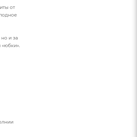
иты от
олодное
но и за
 «юбки».
олнии