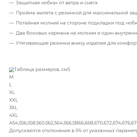
Защитная «юбка» от ветра и снега
Пройма жилета с резинкой для максимальной защ
Потайная молния на стороне подкладки под «юбк
Два боковых кармана на молнии и один внутрен
Утягивающие резинки внизу изделия для комфор
Таблица размеров, смS
M
L
XL
XXL
3XL
4XL
A54,556,558,560,562,564,566,5B66,668,670,672,674,676,67
Допускаются отклонения в 5% от указанных парамет