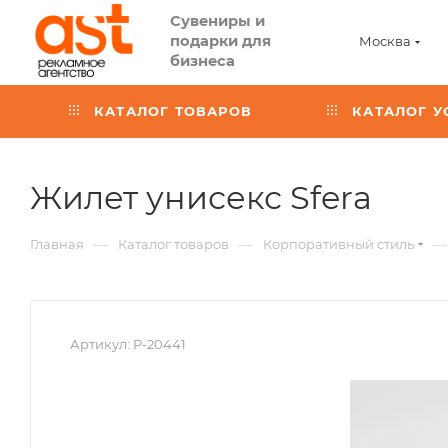
Сувениры и
подарки для
Москва
бизнеса
КАТАЛОГ ТОВАРОВ
КАТАЛОГ У
,
Жилет унисекс Sfera
арт.:
—
—
—
Главная
Каталог товаров
Корпоративный стиль
P-
2044
Артикул:
P-20441