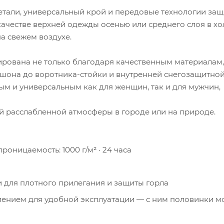
детали, универсальный крой и передовые технологии защ
качестве верхней одежды осенью или среднего слоя в х
а свежем воздухе.
ирована не только благодаря качественным материалам, 
шона до воротника-стойки и внутренней снегозащитной
ым и универсальным как для женщин, так и для мужчин,
й расслабленной атмосферы в городе или на природе.
оницаемость: 1000 г/м² · 24 часа
 для плотного прилегания и защиты горла
лением для удобной эксплуатации — с ним половинки м