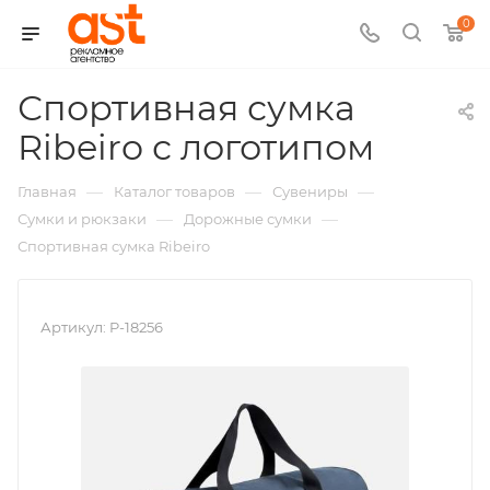
0
Спортивная сумка
,
Ribeiro с логотипом
арт.:
—
—
—
Главная
Каталог товаров
Сувениры
P-
—
—
Сумки и рюкзаки
Дорожные сумки
Спортивная сумка Ribeiro
18256
Артикул:
P-18256