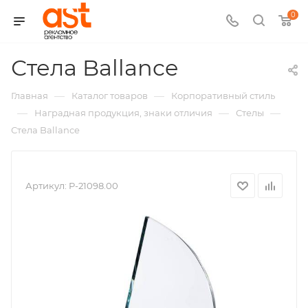
0
,
Стела Ballance
арт.:
—
—
Главная
Каталог товаров
Корпоративный стиль
P-
—
—
—
Наградная продукция, знаки отличия
Стелы
Стела Ballance
21098
Артикул:
P-21098.00