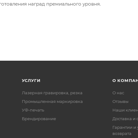
готовления наград премиального уровня.
УСЛУГИ
О КОМПА
Лазерная гравировка, резка
О нас
Промышленная маркировка
Отзывы
УФ-печать
Наши клие
Брендирование
Доставка и 
Гарантии и 
возврата