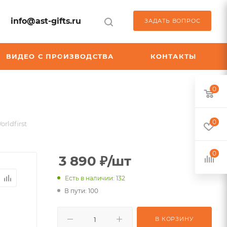
info@ast-gifts.ru
ЗАДАТЬ ВОПРОС
ВИДЕО С ПРОИЗВОДСТВА
КОНТАКТЫ
0
0
rldfirst
0
3 890
₽
/шт
Есть в наличии: 132
В пути: 100
В КОРЗИНУ