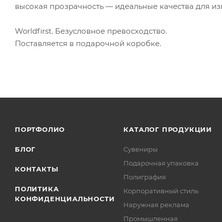
высокая прозрачность — идеальные качества для из
Worldfirst. Безусловное превосходство.
Поставляется в подарочной коробке.
ПОРТФОЛИО
КАТАЛОГ ПРОДУКЦИИ
БЛОГ
Сувениры
Подарочная упаковка
КОНТАКТЫ
Полиграфия
ПОЛИТИКА
Корпоративный стиль
КОНФИДЕНЦИАЛЬНОСТИ
Наружная реклама
Промышленная