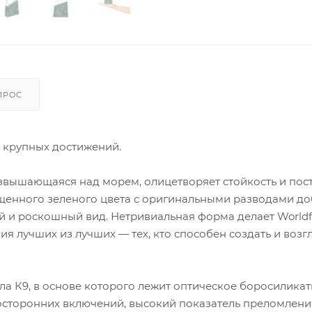
ПРОС
и крупных достижений.
озвышающаяся над морем, олицетворяет стойкость и пос
щенного зеленого цвета с оригинальными разводами до
й и роскошный вид. Нетривиальная форма делает Worldfi
учших из лучших — тех, кто способен создать и возг
ла К9, в основе которого лежит оптическое боросилика
 посторонних включений, высокий показатель преломлени