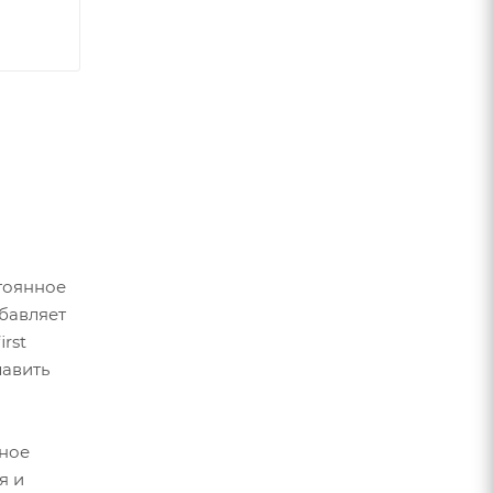
тоянное
бавляет
rst
лавить
тное
я и