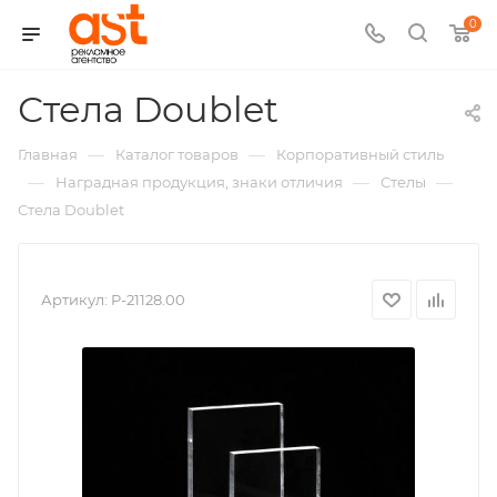
0
,
Стела Doublet
арт.:
—
—
Главная
Каталог товаров
Корпоративный стиль
P-
—
—
—
Наградная продукция, знаки отличия
Стелы
Стела Doublet
21128
Артикул:
P-21128.00