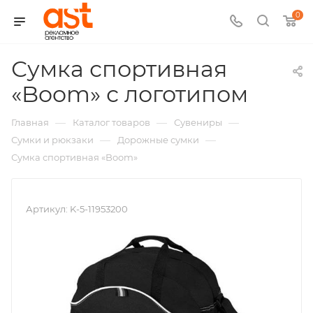
0
Сумка спортивная
,
«Boom» с логотипом
арт.:
—
—
—
Главная
Каталог товаров
Сувениры
K-
—
—
Сумки и рюкзаки
Дорожные сумки
Сумка спортивная «Boom»
5-
11953
Артикул:
K-5-11953200